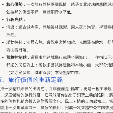
核心優勢
：一次旅程體驗兩國風情，感受泰北玫瑰的悠閑與
勃拉邦的佛國寧靜。整體消費水平低。
行程亮點
：
清邁：逛古城寺廟、體驗叢林飛躍、周末夜市淘寶、學習泰
烹飪。
瑯勃拉邦：清晨布施、參觀皇宮博物館、光西瀑布跳水、登
西山看日落。
預算控制點
：選擇廉航跨城飛行或乘坐國際巴士；住宿以干
舒適的民宿為主；餐飲多嘗試路邊攤和本地小館；大部分活
（如寺廟參觀、城市漫步）本身無需門票。
五、旅行價值的重新定義
選擇一次精打細算的出境游，并非僅僅是“省錢”，更是一種主動規
劃、深度體驗的旅行態度。它意味著你跳出了消費主義的陷阱，
更多的預算和精力投入到對異國文化、風土人情的真切感知上。
你能用一次川藏線或三亞度假的費用，完成一次穿越中亞古國或