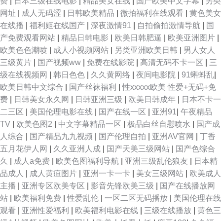
费
|
日本三级在线电影
|
精品美女在线
|
国产欧美中文字幕
|
另类
网址
|
成人无码涩
|
日韩欧美精品
|
微拍福利在线观看
|
黄色美女
在线播
|
福利姬在线国产
|
深夜激情91
|
自拍偷拍激情导航
|
国
产免费观看网站
|
精品日韩电影
|
欧美日韩肥逼
|
欧美亚洲图片
|
欧美色色潮喷
|
成人小视频网站
|
另类亚洲欧美日韩
|
男人女人
三级黄片
|
国产视频ww
|
免费在线影院
|
高清无码不卡一区
|
三
级在线视频网
|
韩日色色
|
久久黄网络
|
夜间电影院
|
91蝌蚪乱
|
欧美日韩中文综合
|
国产丝袜福利
|
性xxxxx欧美 性爱+无码+免
费
|
日韩美女永久网
|
日韩亚洲三级
|
欧美日韩成年
|
日本不卡一
二三区
|
美国伦理电影在线
|
国产在线一区
|
亚洲91
|
午夜精品
TV
|
欧美色图2
|
中文字幕精品一区
|
极品白丝自慰喷水
|
国产成
人综合
|
国产精品九九视频
|
国产伦理自拍
|
亚洲AV官网
|
丁香
五月花伊人网
|
久久亚洲人成
|
国产天美三级网站
|
国产色综合
久
|
成人a免费
|
欧美色图福利导航
|
亚洲三级乱伦狼友
|
日本精
品成人
|
成人黄疸图片
|
亚洲一卡一卡
|
美女三级网站
|
欧美成人
主播
|
亚洲专区欧美专区
|
影音先锋欧美三级
|
国产在线播放网
站
|
欧美福利免费
|
性爱乱伦
|
一区二区无码播放
|
美国伦理在线
观看
|
亚洲性爱福利
|
欧美福利电影在线
|
三级在线播放
|
黄色三