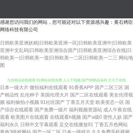
感谢您访问我们的网站，您可能还对以下资源感兴趣：黄石烤臣
网络科技有限公司
日韩欧美亚洲妖精|日韩欧美亚洲一区|日韩欧美亚洲中|日韩欧美
亚洲中文乱码|日韩欧美亚洲综合国产|日韩欧美亚洲综合在线|日
韩欧美一|日韩欧美一道|日韩欧美一二区|日韩欧美一二三
网站地
图
日本一级大片
微拍福利在线观看
91香蕉APP
国产二区三区
国
黄污视频 3级网站免费大全 色8090 韩国少妇人妻超碰 一区二区免费网站 九
产精品性
乱伦种子
美国伦理大片
国产二区在线观看
美女伦理视
频
福利偷拍小视频
91社区国产
丁香五月天堂
欧美变态一区
国
九热精品在线观看 91网站在线免费 人人干视频 国产69精品福利 天天干在线
产综合在线观看
国产免费一级片
福利视频资源站
成人午夜在线
观看
欧美图片在线观看
在线观看h视频
国产a级0
变性人妖
国产
激情 国产区高清 91地址网址 欧美日韩在线不卡 手机人人网 激情亚洲综合一
福利永久
日韩中文字幕观看
足交在线播放91
丁香五月色网站
黄色3级抢网站
国产一区二区
日本一级婬片
久久免费手机视频