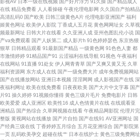
影视AV
日本一级在线视频
国产好片浮力
91久操
国产精品成人
一区二区自 国产色轻轻在线观看撒 日韩在线视频麻花 bt搜索磁力链接 女同
在线
精品免费看
人人看操碰
午夜伦理电影网
久久国自产拍精品
高清乱码0
国产欧美
日韩三级黄色A片
伦理电影亚洲国产
福利
喷水 亚洲中文完全版 国产精品污污视频 日韩视频亚洲 超碰97最新更新 欧美
姬黄色网址
欧美伊人影院
丁香成人五月花
黄色网网址女
久草视
频最新网址
日韩大片在线看
久久亚洲人成
亚州色图乱伦小说
国
黑人a区 在线深夜福 经典午夜 亚洲欧美人成综合在线 免费福利精品视频 欧
产va免费观看
国产人妖第二
成人影片h
91色婷婷瑟色
东京热狠
狠草
日韩精品观看
91最新国产精品
一级黄色网
91色色人妻
都
洲亚洲日本 国自产拍91大 在线免费看影视网站 天天噜噜日日噜噜 欧美交配
市激情婷婷
91精品国产91
云涩福利在线导航
91视色
午夜福利
在线网站
91直播
91处女
伊人网青青草
国产又爽又黄又无
久草
网 中文字幕在线播放素人 日韩艳色av色网 国产成人综合久久 羞羞漫画网在
福利资源网
东方成人在线
国产一级免费大片
成年免费视频网站
国产在线播放网站
亚洲日本视频
淫淫网网
成人影视国产在线
深
线观看 免费点影在线观看网址大全 伊人天天综合网 爽又黄的好看视频 精品
夜福利网址
欧美在线免费看
日夜夜欧美
国产大片中文字幕
国产
片91
操久婷婷
91视频你懂得
黄色三级片毛片
免费电影片
日韩
国产日韩一区三区 av超碰人人操 探花在线观看 久久综合久久日韩 八哥电影
欧美爱爱
成人亚洲区
欧美性16
成人色情黄片在线
在线观看亚
洲精品
国产热综合
久草网视频在线看
午夜精品网影院
伦理片完
院网 亚洲日韩电影在线 免费版在线观看 创业项目 色色导航东京热 不卡国产
整版
黄视网站在线播放
国产片自拍
国产在线91
AV亚洲网址
国
产经典三级在线
丁香婷婷五月综合
五月花亚洲综合
国产影院第
福利在线观看 欧美另类综合 中文字幕一 激情综合深爱 亚洲电影午夜福利 国
一页
乱码欧美孕交
超碰在线艹
日本在线护士
黄色三级免费网址