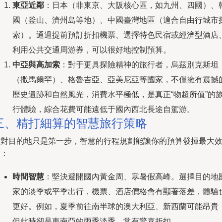
東亞近鄰
：日本（非東京、大阪核心區，如九州、四國）、
國（釜山、濟州島等地）、中國臺灣地區（適合自由行城市
索）。通過提前預訂折扣機票、選擇特色民宿或經濟型酒店
利用公共交通周游券，可以很好地控制預算。
中亞與高加索
：對于更具探險精神的旅行者，烏茲別克斯坦
（撒馬爾罕）、格魯吉亞、亞美尼亞等國家，不僅擁有震撼
歷史遺跡和自然風光，消費水平極低，是真正“物超所值”的
行體驗，綜合花費可能遠低于國內西北長途自駕游。
三、精打細算的智慧旅行策略
選對目的地只是第一步，智慧的行程規劃能讓你的預算發揮最大
用：
時間智慧
：堅決避開國內黃金周、寒暑假高峰。選擇目的地
家的淡季或平季出行，機票、酒店價格會有顯著落差，體驗
更好。例如，夏季前往南半球的澳大利亞、新西蘭可能昂貴
但此時卻是東南亞的雨季淡季，常有驚喜折扣。