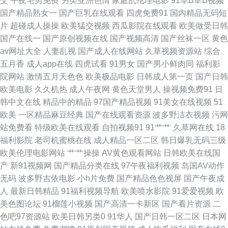
交
午夜宅男免费
另类亚洲色情
家庭乱伦理电影
91草B草B视频
奷在线播放 天天射天天 wwwaV91com 六月婷婷导航福利在线 亚洲第一页嗷
国产精品熟女一
国产巨乳在线观看
四虎免费91
国内精品无码短
片
超碰成人操操
欧美猛交视频
西瓜影院在线观看
欧美做受日韩
嗷嗷 动漫大全在线播放 欧美视频专区精 在线国产探花不卡 国产日韩中文精
国产在线一
国产原创视频在线
国产视频高清
国产丝袜一区
黄色
av网址大全
人妻乱视
国产成人在线网站
久草视频资源站
综合
品 日韩专区国产在线 97在线观看在线观看 狼色在线观看视频 亚洲欧美日韩
五月香
成人app在线
四虎试看
91男女
国产男小鲜肉同
福利影
院网站
激情五月天色色
欧美极品电影
日韩成人第一页
国产日韩
国产另类 国产精品13页 日本不卡视频 6080新视觉影院在线观看 综合在线视
欧美电影
久久机热
成人午夜网
黄色天堂男人
操视频免费91
日
韩中文在线
精品中的精品
97国产精品视频
91美女在线视频
51
频精品专区 精品99在线视频 无套内谢少妇毛片A片流出白浆 大地资源高清日
欧美
一区精品麻豆经典
国产在线观看资源
波多野洁衣视频
污网
站免费看
特级欧美在线观看
自拍视频91
91艹艹
久草网在线
18
本 碰碰影院 在线免费高清电影网 国产在线精品 手机在线观看免费 av午夜狸
福利影院
老司机蜜桃在线
成人精品一区二区
韩日爆乳无码三级
欧美伦理电影网站
艹艹操操
AV黄色观看网站
日韩欧美在线国
狸 另类图片激情 亚美影视免费在线观看 国产处破免费观看 日本免费人成在
产
新91视频网
国产精品分类在线
97午夜福利视频
岛国AV动作
无码
波多野吉依电影
小h片免费
国产精品色色视屏
国产午夜成
线网站 91九色熟女老版 久叭叭电影网 先锋影音男人资源 福利丝袜美腿视频
人
最新日韩精品
91福利视频导航
欧美喷水影院
91爱爱视频
欧
美色图论坛
91榴莲小视频
国产高清一卡新区
国产看片资源
二
网站 片多多影院 长太粗太久太硬了 国产亚洲日韩在线观看 三级a午夜电 超
色吧97资源站
欧美日韩另类0
91华人
国产日韩一区二区
日本网