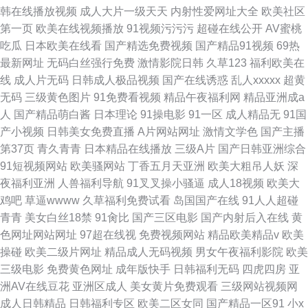
韩在线播放视频
成人大片一级天天
内射性爱网址大全
欧美社区
第一页
欧美在线视频播放
91视频污污污
超碰在线公开
AV蜜桃
吃瓜
日本欧美在线看
国产精选免费视频
国产精品91视频
69热
最新网址
无码白丝强行免费
激情影院日韩
久草123
福利欧美在
线
成人片无码
日韩成人极品视频
国产在线诱惑
乱人xxxxx
超黄
无码
三级黄色图片
91免费看视频
精品午夜福利网
精品亚洲成a
人
国产精品萌白酱
日本理论
91操电影
91一区
成人精品无
91国
产小视频
日韩美女免费直播
A片网站网址
激情文学色
国产主播
第37页
青久青青
日本精品在线播放
三级A片
国产日韩亚洲综合
91短视频网站
欧美骚网站
丁香五月天亚洲
欧美大粗吊人妖
深
夜福利亚洲
人兽福利导航
91叉叉操小骚逼
成人18视频
欧美大
鸡吧
草逼wwww
久草福利免费试看
岛国国产在线
91人人超碰
青青
美女白丝18禁
91肏比
国产三区电影
国产内射后入在线
黄
色网址网站网址
97超在线视
免费视频网站
精品欧美精品v
欧美
操碰
欧美二级片网址
精品成人无码视频
男女午夜福利影院
欧美
三级电影
免费黄色网址
成年版快手
日韩福利无码
四虎四房
亚
洲AV在线豆花
亚洲区成人
美女黄片免费观看
三级网站视频网
成人日韩精品
日韩福利专区
欧美二区女同
国产精品一区91
小x