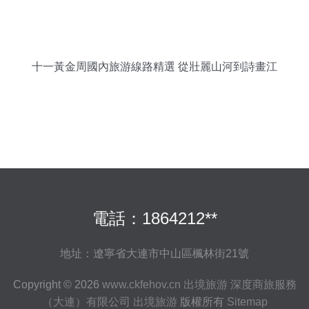
十一黃金周國內旅游線路精選 從壯麗山河到詩畫江
南
電話：1864212**
地址：遼寧省大連市中山區楓林街21號
Copyright © 2026
www.ckfehov.cn
出境旅游
深度商旅服務
（大連）有限公司
出境旅游
版權所有
Sitemap