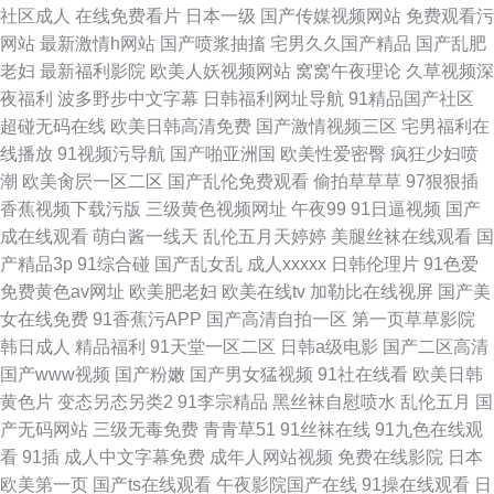
社区成人
在线免费看片
日本一级
国产传媒视频网站
免费观看污
网站
最新激情h网站
国产喷浆抽搐
宅男久久国产精品
国产乱肥
老妇
最新福利影院
欧美人妖视频网站
窝窝午夜理论
久草视频深
夜福利
波多野步中文字幕
日韩福利网址导航
91精品国产社区
超碰无码在线
欧美日韩高清免费
国产激情视频三区
宅男福利在
线播放
91视频污导航
国产啪亚洲国
欧美性爱密臀
疯狂少妇喷
潮
欧美肏屄一区二区
国产乱伦免费观看
偷拍草草草
97狠狠插
香蕉视频下载污版
三级黄色视频网址
午夜99
91日逼视频
国产
成在线观看
萌白酱一线天
乱伦五月天婷婷
美腿丝袜在线观看
国
产精品3p
91综合碰
国产乱女乱
成人xxxxx
日韩伦理片
91色爱
免费黄色av网址
欧美肥老妇
欧美在线tv
加勒比在线视屏
国产美
女在线免费
91香蕉污APP
国产高清自拍一区
第一页草草影院
韩日成人
精品福利
91天堂一区二区
日韩a级电影
国产二区高清
国产www视频
国产粉嫩
国产男女猛视频
91社在线看
欧美日韩
黄色片
变态另态另类2
91李宗精品
黑丝袜自慰喷水
乱伦五月
国
产无码网站
三级无毒免费
青青草51
91丝袜在线
91九色在线观
看
91插
成人中文字幕免费
成年人网站视频
免费在线影院
日本
欧美第一页
国产ts在线观看
午夜影院国产在线
91操在线观看
日