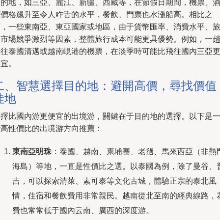
目的地，如三亞、麗江、新疆、西藏等，在節假日期間，機票、
店價格飆升至令人咋舌的水平，餐飲、門票也水漲船高。相比之
下，一些東南亞、東亞國家或地區，由于貨幣匯率、消費水平、
游市場競爭激烈等因素，整體旅行成本可能更具優勢。例如，一
飛往泰國清邁或越南峴港的機票，在淡季時可能比飛往國內三亞
便宜。
二、智慧選擇目的地：避開高價，尋找價值
洼地
選擇比國內游更便宜的出境游，關鍵在于目的地的選擇。以下是
些高性價比的出境游方向推薦：
東南亞明珠
：泰國、越南、柬埔寨、老撾、馬來西亞（非熱
海島）等地，一直是性價比之選。以泰國為例，除了曼谷、
吉，可以探索清萊、素可泰等文化古城，體驗正宗的泰北風
情，住宿和餐飲費用非常親民。越南從北至南的經典線路，
費也常常低于國內云南、廣西的深度游。