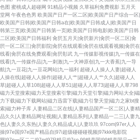
色图
蜜桃成人超碰网
91精品小视频
久草福利免费视影
五月天
堂网
午夜色色男
欧美国产日产一区二区|欧美国产日产综合一区|
欧美国产日韩|欧美国产日韩a在|欧美国产日韩成人|欧美国产日
韩第三页|欧美国产日韩第一页|欧美国产日韩电影|欧美国产日韩
二区|欧美国产日韩福利
肏屄五月天|肏屄新片|肏屄一区二区|肏
屄一区二区三|肏屄影院|肏屄在线观看|肏屄在线观看视频|肏屄在
线看|肏屄在线免费观看|肏屄彰武
九一传媒影视传媒|九一传媒在
线看|九一传媒作品|九一刺激|九一大神原创|九一大香蕉|九一导
航|九一豆花|九一豆花网站|九一福利
超碰人人操人人妻|超碰人
人操在线|超碰人人操作|超碰人人艹|超碰人人艹久久|超碰人人
草|超碰人人草108|超碰人人草51|超碰人人草73|超碰人人草798
磁力天堂搜索|磁力天堂搜索引擎|磁力天堂引擎|磁力网站大全|磁
力下载|磁力下载网站|磁力迅雷下载|磁力引擎天堂|磁力之家bt搜
索|磁力种子库
人妻精品二区在线|人妻精品国产一区二区|人妻精
品久久|人妻精品网址视频|人妻精品系列|人妻精品一二三|人妻九
色|人妻久久东热|人妻久久精品成人|人妻玖玖
97com|97er人人
操|97e国|97e国产精品自|97i超级碰碰碰视频|97kkk电影院
网|97n一区二二|97pr|97R精品|97se
99精产国|99精产国品一二