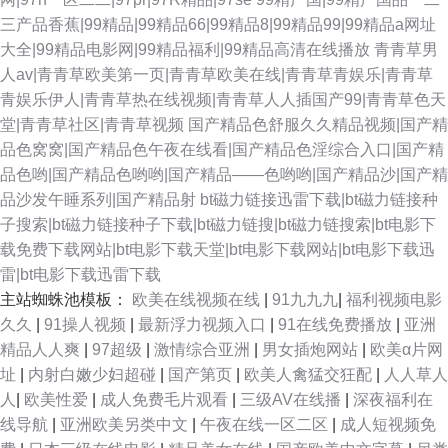
三产品香蕉|99精品|99精品66|99精品8|99精品99|99精品a网址
大全|99精品电影网|99精品福利|99精品高清在线播放
青青草男
人av|青青草欧美第一页|青青草欧美在线|青青草青娱乐|青青草
青娱乐伊人|青青草热在线视频|青青草人人插国产99|青青草色天
堂|青青草社区|青青草视频
国产精品色舒服久久精品视频|国产精
品色窝窝|国产精品色午夜在线看|国产精品色淫综合入口|国产精
品色哟|国产精品色哟哟|国产精品——色哟哟|国产精品沙|国产精
品沙发午睡系列|国产精品射
bt磁力链接迅雷下载|bt磁力链接种
子搜索|bt磁力链接种子下载|bt磁力链搜|bt磁力链搜索|bt电影下
载免费下载网站|bt电影下载天堂|bt电影下载网站|bt电影下载迅
雷|bt电影下载迅雷下载
主站蜘蛛池模板：
欧美在线视频在线
|
91九九九
|
福利视频电影
久久
|
91操人视频
|
最新浮力视频入口
|
91在线免费播放
|
亚洲
精品人人爽
|
97超级
|
激情综合亚洲
|
男女插炮网站
|
欧美α片网
址
|
内射白嫩少妇超碰
|
国产第页
|
欧美人禽猛交狂配
|
人人草人
人
|
欧美性爱
|
成人免费毛片观看
|
三级AV在线播
|
深夜福利在
线导航
|
亚洲欧美另类中文
|
午夜在线一区二区
|
成人短视频免