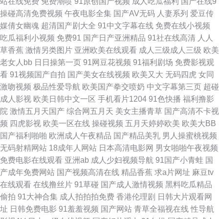
站在线免费
免费潮喷
91原创国产视频
成人吃瓜福利
国产在线9
碰在线影院 女仆撅着光屁股让主人打SP 在线观看二区三区 国产天天操天天
操碰高清免费视频
午夜电影全集
国产AV无码
人妻系列
爱豆传
媒倩女幽魂
超清国产剧大全
91中文字幕在线
免费在线小视频
干 日韩欧美在线视频观看 91小視頻 久久嫩草精品久久 性欧美一区二区 福利
吃瓜福利小视频
免费91
国产日产亚洲精品
91社在线高清
人人
草香蕉
激情另类图片
亚洲欧美在线观看
成人三级成人三级
欧美
导航入口 日本高清一二三区视频在线 91婷婷射 九色影院 午夜激情黄色 成人
老女人bb
日日操第一页
91网豆花视频
91福利剧场
免费影视观
看
91视频国产自拍
国产美女在线视频
欧美又大
无码四虎
女同
看片免费30分钟 欧美日韩国产综合自拍 最近国语视 韩国男女做爱 国产经典
激吻视频
极品性爱导航
欧美国产拳交喷奶
中文字幕第三页
超碰
成人影视
欧美日韩中文一区
手机看片1204
91色快播
福利撸影
三级在线免 天天天干天天天干 超碰免费进入 欧美aa网页 亚洲中文欧美日韩
院
激情五月天国产
综合网五月天
美女主播青草
国产高清不卡视
频
四虎影视
欧美一区在线
操碰视频
五月天婷婷欧美
欧美大BB
在线 国产免费看视频 午夜免费片在线观 大地资源网在线观 欧美日韩国产手
国产福利啪啪
欧洲成人午夜精品
国产精品美乳
男人操蜜桃视频
无码射精网站
18成年人网站
日本高清电影网
男女啪啪午夜视频
机视频 在线电影院网站 国产日韩a 日韩欧美在线视频观看 97SE亚洲国产综
免费电影在线观看
亚洲ab
成人少妇视频导航
91国产小青蛙
国
产成年免费网站
国产视频高清在线
精品香蕉
求a片网址
麻豆tv
合自在线不卡 美女制服で视频 亚洲综合中文字 国产精品永久免费视频 日韩
在线观看
在线撸丝片
91草碰
国产成人激情视频
黑料吃瓜精品
偷拍
91大神合集
成人拍拍拍免费
香港伦理剧
日韩大片观看网
一级中文字幕 9919191919黄色变态视频 日本一道久久 a级视频 欧美va综合
址
日韩免费电影
91羞羞视频
国产网站
青草全福视在线
性导航