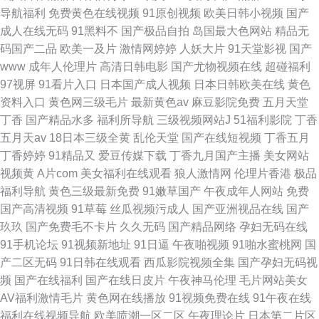
导航福利
免费黄色在线视频
91原创视频
欧美日韩小视频
国产
成人在线无码
91黑料不
国产极品自拍
岛国最大色网站
精品无
码国产二品
欧美一及片
激情网婷婷
人妖大片
91天堂影视
国产
www
成年人伦理片
高清日韩电影
国产尤物视频在线
超碰福利
97视屏
91看片入口
日本国产成人视频
日本日韩欧美在线
黄色
资料入口
黄色网三级毛片
最新黄色av
麻豆影院免费
五月天堂
丁香
国产精品水多
福利所导航
三级视频网站J
51福利影院
丁香
五月天av
18日本三级全黄
乱伦天堂
国产在线短视频
丁香五月
丁香婷婷
91精品又
爱豆传媒下载
丁香九月国产主播
美女网站
视频黄
A片com
美女福利在线观看
狼人激情网
伦理片香港
极品
福利导航
黄色三级最新免费
91嫩草国产
午夜成年人网站
免费
国产高清视频
91草莓
丝瓜视频污成人
国产亚洲视品在线
国产
玖玖
国产免费毛不卡片
久久无码
国产精品网络
孕妇无码在线
91手机论坛
91视频新地址
91日逼
午夜啪视频
91啪水蜜桃网
国
产二区无码
91日韩在线观看
西瓜影院视频全集
国产孕妇无码视
频
国产在线福利
国产在线日皮片
午夜神马伦理
毛片网站美女
AV福利激情毛片
黄色网在线播放
91视频免费在线
91午夜在线
福利在线视频导航
欧美喷潮一区二区
午夜理论片
日本第二片区