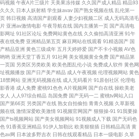
码视频
午夜A片三级片
天美果冻传媒
久久国产成人精品
精品93
小说区 国产激情综合在线看 日韩中文在线一区 俺来也俺去也久久 欧美激情
久久久
日本人妖射精
学生妹avav
国产熟女视频在线
乱伦第一
页
韩日视频
高清国产剧观看
人妻少妇视频二区
成人无码高清毛
28p 午夜色色吧AV 韩国美女A级片 香蕉视频官网 国产大片在线 三级在线观
片
亚洲av激情电影
午夜导航在线
国内主播第一页
国产高清电
影网址
91社区论坛
免费网站黄色在线
久久偷拍高清亚洲
91午
看国产中文 电影院私人 青娱乐三级 91日韩国产影院 老司机色色 亚洲欧美在
夜在线免费
亚洲精品第五页
麻豆网站在线观看
91精选国产
国
产精品亚洲
黄色三级成年
五月天婷婷爱
国产不卡小视频
AV色
线综合一区 国产视频福利导航 五月四房色播婷婷 高清视频在线 日韩国产欧
哟哟
亚洲天堂丁香五月
91社网
美女视频黄全免费
国产精品第
一页国
另类区另类欧美
欧美色图乱伦小说
免费成人软件
黄色网
美在线 bt链接搜索 欧美人妖屄 综合色五月天 精品一区二区中文字幕 亚洲日
址视频播放
国产日产美产精品
成人午夜视频
伦理视频网站
黄色
18禁网站
亚洲无码视频在线
成人无码看片
91原创社区
伦理电
本中文字幕 国产人妻喷水视频 四虎色综合 成人xx视频 青青草国 91巨炮美女
影香港
成人免费
蜜桃91色色
A片视频网
国产自在线
操欧美老
女人
人人97综合精品
岛国免费
国产无码一二
蜜桃tv网站入口
网站 另类国产精品制服丝袜 亚洲自拍偷拍欧美 国偷自产一区二区免费 性大
国产第66页
另类国产在线
熟女自拍偷拍
青青久视频
久草新视
频在线
激情深爱欧美激情
91视频官网国产
狠狠操-91
91我要操
片免费观看yy 国产簧片 日韩一级片VV 超碰人人撸 欧美日韩一区二区综 最好
国产ts视频网站
国产美女视频网站
91视频成人下载
国产无码色
色
91香蕉亚洲精品
91伊人加勒比
欧美狠狠插
日韩精品高清
黄
看的色黄软件 精品在线免费视频 亚洲欧美精品专区极品 国内免费在线视频
色av网
日本波多野吉衣
日韩在线观看精品
日本一级电影
久草