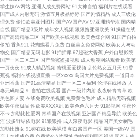
区二区 中文日韩亚洲欧美字幕 欧美日逼网 电影在线观看免费高清完整版 桃
学生妹Av网站
亚洲人成免费网站
91大神自拍
福利片在线观看
国产成人内射无码
激情五月极品婷婷
国产剧情精品
成人三级伦
花乐导航网址 成人午夜在线观看国产 欧美片巜高级艳妇2 在线电影院 国产人
理免费
偷怕欧美亚州图片
国产AV国产AV
97亚洲精华液
国内精
自线
国产精品3级片
成年女人视频
狠狠撸亚洲欧美
91操碰在线
成精品 三级视屏在线观看 91中日在线 九一免费观看 五月天综合网 超碰免费
国产高清精品二区
国产欧美在线视频
欧美色综合网
91国产自拍
偷拍
香蕉911
花蝴蝶看片免费
白丝美女免费网站
欧美女人与动
3级片 免费在线观看高清 亚洲欧美在线观看 国产aaa 琪琪影院午夜 最近更新
物交
国产精品无码电影
91插插库
97超碰大香蕉
户外自慰影院
国产一区二区二区
国产偷窥盗摄视频
成人动漫网站观看
欧美第
中文字幕 国产综合在线视频 日韩一区中文 91视频网站在 激情午夜网站 天堂
一页夜夜
91成人精品视频
蜜桃爱爱视频
乱伦熟女五月天
91香
蕉视
福利在线视频直播
一区xxxxx
岛国大片免费视频
一道日本
中文在线资源库 菠萝AV免费 蜜桃在线观看 亚洲欧美另类同性 国产黄a三级
亚洲香蕉
国产91高清精品
国产一区二区福利
伦理在线播放
人
妻无码精品
91自拍在线观看
国产一级片内射
夜夜骑青青草
欧
三级三级 人人插人人舔 中文字幕十六区 国产野花视频精 日韩人妻伦理 91论
美色图人妻
在线免费欧美视频
免费黄色毛片
成人精品无码视频
欧美午夜极品
性欧美ⅩⅩⅩⅩ乱
欧美色色六月天
91影视网
午夜伦
坛网址 激情网男人天堂 玩弄军警粗 www欧美com 美女性爱AV 亚洲电影天
不卡
加勒比性爱网
青草国产在线视频
亚洲国产精品导航
欧美色
淫
波多野结依电影
91狠狠撸
成人深夜电影
精品国产美女剃毛
堂在线 丁香婷婷在线 欧美久草在线 亚洲中文字幕乱码专区 国产精品久在线
加勒比熟女
91碰在线
欧美裸模
萌白酱国产一区
美国一级AV
国
产人在线成免费
免费黄色A片网址
微拍福利国产视频
国产人成