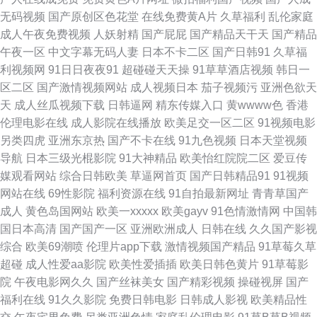
观看 日本一区不卡在线观看 91欧美激情一 精品91自 完整一级a级免费 成人
无码视频
国产原创区色花堂
在线免费黄A片
久草福利
乱伦家庭
成人午夜免费视频
人妖射精
国产屁屁
国产精品天干天
国产精品
最新在线 欧美精品一区56 夜夜夜夜猛噜噜 国产精品迷奸 日韩AV电影导航
午夜一区
中文字幕无码人妻
日本不卡二区
国产日韩91
久草福
利视频网
91日日夜夜91
超碰碰天天操
91草草酒店视频
韩日一
80s电影网电脑版 精品99毛 天天综合网网欲色 草草线禁 免费观看在线视频
区二区
国产激情视频网站
成人视频日本
茄子视频污
亚洲色欲天
天
成人丝瓜视频下载
日韩逼网
精东传媒入口
黄wwww色
香港
亚洲精品午夜福利在线 国产福利导航第 全有影院 在线中文字幕在线视频 含
伦理电影在线
成人影院在线播放
欧美足交一区二区
91视频电影
另类四虎
亚洲东京热
国产不卡在线
91九色视频
日本天堂视频
羞草影音 色偷偷影院 99亚洲精品成人 玖玖玖影院 性爱视频一区二区 福利专
导航
日本三级光棍影院
91大神精品
欧美怡红院院二区
爱豆传
媒观看网站
综合日韩欧美
草逼网首页
国产日韩精品91
91视频
区欧美精品 琪琪影院 宅男在线观 国产视频青青操 日日摸天天爽天天爽视频
网站在线
69性影院
福利资源在线
91自拍最新网址
青青草国产
成人
黄色岛国网站
欧美一xxxxx
欧美gayv
91色情激情网
中国韩
97在线观看 久热这里只有精品 午夜羞羞成人 福利射深夜av 欧美日韩在线图
国日本高清
国产国产一区
亚洲欧洲成人
日韩在线
久久国产影视
综合
欧美69潮喷
伦理片app下载
激情视频国产精品
91草莓久草
片一区 在线看片韩 国产一二不卡 少妇人妻无码专区 avtt一牛网 美景之屋在
超碰
成人性爱aa影院
欧美性爱插插
欧美日韩色黄片
91草莓影
院
午夜电影网久久
国产丝袜美女
国产精彩视频
操碰视屏
国产
线观看 亚洲大片 国产91精品秘密入口 碰超97 自拍乱伦欧美高清 国产真实强
福利在线
91久久影院
免费日韩电影
日韩成人影视
欧美精品性