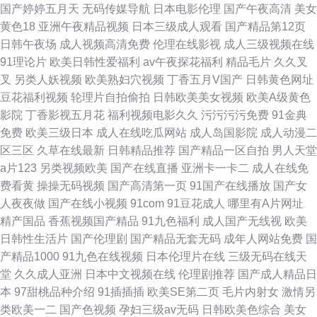
国产婷婷五月天
无码传媒导航
日本电影伦理
国产午夜高清
美女
黄色18
亚洲午夜精品视频
日本三级成人观看
国产精品第12页
日韩午夜场
成人视频高清免费
伦理在线影视
成人三级视频在线
91理论片
欧美日韩性爱福利
av午夜探花福利
精品毛片
久久叉
叉
另类人妖视频
欧美熟妇穴视频
丁香五月V国产
日韩黄色网址
豆花福利视频
轮理片自拍偷拍
日韩欧美美女视频
欧美A级黄色
影院
丁香影视五月花
福利视频电影久久
污污污污免费
91金典
免费
欧美三级日本
成人在线吃瓜网站
成人岛国影院
成人动漫二
区三区
久草在线最新
日韩精品推荐
国产精品一区自拍
男人天堂
a片123
另类视频欧美
国产在线直播
亚洲卡一卡二
成人在线免
费看黄
操操无码视频
国产高清第一页
91国产在线播放
国产女
人夜夜做
国产在线小视频
91com
91豆花成人
哪里有A片网址
精产国品
香蕉视频国产精品
91九色福利
成人国产无线视
欧美
日韩性生活片
国产伦理剧
国产精品无套无码
成年人网站免费
国
产精品1000
91九色在线视频
日本伦理片在线
三级无码在线天
堂
久久成人亚洲
日本中文视频在线
伦理剧推荐
国产成人精品日
本
97甜桃品种介绍
91插插插
欧美SE第二页
毛片内射女
激情另
类欧美一二
国产色视频
孕妇三级av无码
日韩欧美色综合
美女