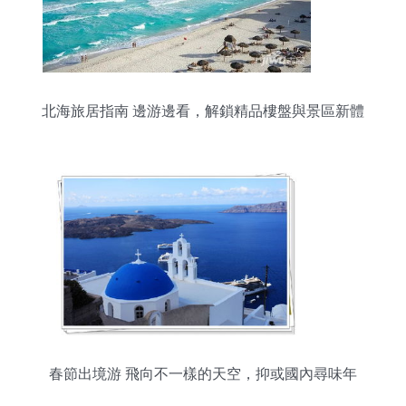
北海旅居指南 邊游邊看，解鎖精品樓盤與景區新體
驗
春節出境游 飛向不一樣的天空，抑或國內尋味年
節？