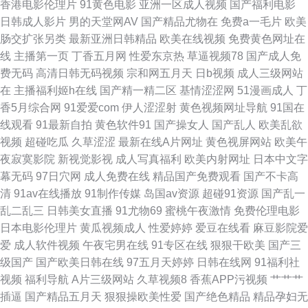
香港电影伦理片
91黄色电影
亚洲一区成人视频
国产福利电影
产精品一区二区在 色伊人国产高清在线 成人淫淫网 日本伦片 91色色福利视
日韩成人影片
男的天堂网AV
国产精品尤物在
免费a一毛片
欧美
肠交扩张另类
最新亚洲日韩精品
欧美在线视频
免费黄色网址在
频 美女含羞草 亚洲一区中 国产午夜在线精品三级 午夜色被窝 国产28页 日
线
主播第一页
丁香五月网
性爱东京热
草逼视频78
国产成人免
费无码
高清日韩无码视频
宗和网五月天
日b视频
成人三级网站
韩成人自拍 AV狼友 年轻的护士4在线视频 在线免费观看日韩欧美 狠狠日天
在
主播福利姬h在线
国产精一精二区
基情涩涩网
51漫画成人
丁
香5月综合网
91爱爱com
伊人涩涩射
黄色视频网址导航
91国在
天干 午夜在线寂寞影院 国产高清一 日韩精品欧美 av天堂中文字幕在线观看
线观看
91最新自拍
黄色软件91
国产操女人
国产乱人
欧美乱欲
视频
超碰吃瓜
久草涩涩
最新在线A片网址
黄色视屏网站
欧美午
电影 欧美日韩中文 最新中文字幕在线视 久久久天堂国产精品女人 伊人伊人
夜寂寞影院
新视觉影视
成人写真福利
欧美内射网址
日本中文字
幕无码
97日穴网
成人免费在线
精品国产免费观看
国产不卡高
网 国产转区 乱伦国产精品日本 艳妇乳肉豪妇荡乳a 国产愉拍精品视频 台湾
清
91av在线播放
91制作传媒
岛国av资源
超碰91资源
国产乱一
乱二乱三
日韩美女直播
91尤物69
蜜桃午夜激情
免费伦理电影
10days枕头价格 电视剧免费观看电视剧大全在线 日本阿v免费观看视频 二三
日本电影伦理片
黄瓜视频成人
性爱婷婷
爱豆在线看
麻豆影院爱
爱
成人软件视频
午夜宅男在线
91专区在线
狠狠干欧美
国产三
区免费视频 日韩成人在 9久热这里 欧美精品日韩亚洲 中文亚洲欧美乱码在线
级国产
国产欧美日韩在线
97五月天婷婷
日韩在线网
91福利社
视频
福利导航
A片三级网站
久草视频8
香蕉APP污视频
艹艹艹
雷电ちゃんが部下 亚洲日韩欧美天堂 国产午夜亚洲精品国产 图片区视频区
插逼
国产精品五月天
狠狠操欧美性爱
国产绝色精品
精品孕妇无