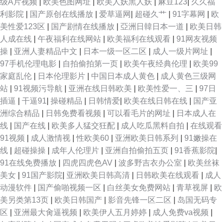
级A片视频
|
欧美色图网址
|
欧美人妖黑人妖
|
麻豆123
|
久久福
利影院
|
国产原创在线播放
|
爱草逼网
|
超碰久艹
|
91字幕网
|
欧
美性爱123区
|
国产剧情在线播放
|
亞洲日韓日本一道
|
欧美日韩
人成在线
|
午夜福利在线网站
|
欧美福利在线观看
|
91网友视频
操
|
亚洲人妻精品中文
|
日本一级一区二区
|
成人一级片网址
|
97手机伦理电影
|
自拍偷拍第一页
|
欧美午夜经典伦理
|
欧美99
家庭乱伦
|
日本伦理影片
|
中国日本成人黄色
|
成人黄色三级网
站
|
91视频污导航
|
亚洲在线日韩欧美
|
欧美性爱一、三
|
97日
插逼
|
干逼91
|
操碰精品
|
日韩情爱
|
欧美在线日韩在线
|
国产亚
洲综合精品
|
日韩免费看视频
|
可以看毛片的网址
|
日本成人在
线
|
国产在线
|
欧美多人猛交狂配
|
成人吃瓜黑料自拍
|
在线观看
91视频
|
成人激情视
|
性欧美60
|
亚洲欧美日韩系列
|
91嫩操在
线
|
超碰操操
|
成年人伦理片
|
亚洲自拍偷拍五页
|
91香蕉影院
|
91在线免费播放
|
四虎四虎色AV
|
波多野吉衣办公室
|
欧美丝袜
美女
|
91国产影院
|
亚洲欧美日韩高清
|
日韩欧美在线观看
|
成人
动漫软件
|
国产偷啪视频一区
|
白丝美女免费网站
|
青草视屏
|
欧
美另类第13页
|
欧美日韩国产
|
影音先锋一区二区
|
岛国无码专
区
|
亚洲最大肏逼视频
|
欧美伊人五月婷婷
|
成人免费va视频
|