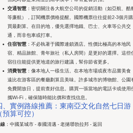
交通智慧
：密切關注各大航空公司的促銷活動（如亞航、酷
等廉航），訂閱機票價格提醒。國際機票往往提前2-3個月購
買最劃算。在目的地，優先選擇地鐵、巴士、火車等公共交
通，而非包車或打車。
住宿智慧
：不必執著于國際連鎖酒店。性價比極高的本地民
宿、精品旅館、青年旅社（私人房間）是更好的選擇。這些
宿往往能提供更地道的旅行建議，幫你節省更多。
消費智慧
：像本地人一樣生活。在本地市場或夜市品嘗美食
遠比在游客區的餐廳劃算且美味。許多城市的博物館、公園
免費開放日，提前查好信息。購買一張當地的電話卡或使用
攜Wi-Fi，確保隨時能比價和查找信息。
四、實例路線推薦：東南亞文化自然七日游
（預算可控）
路線
：中國某城市 - 泰國清邁 - 老撾瑯勃拉邦 - 返回