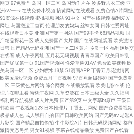
网页
97免费艹
岛国一区二区
岛国动作片在
波多野吉衣三级
亚
五月婷婷欧美 高清日韩在线 日韩精品免费在线观 www俺去也先锋影音 欧美
洲AV一卡
在线免费小视频
搞黄网站在线观看
免费色情A片网扯
91资源在线视频
蜜桃视频网站
91中文
国产在线视频
福利爱爱
日韩卡1 91cn免费版 日本视频wwww 99精品国产乱码久久久人妻
网址
岛国搬运工首页
伦理朋友的妈妈
丝袜女同
日韩性爱网址
在线观看日本黄
亚洲国产第一网站
国产99不卡
66精品视频
国
产精品探花一区
成人免费国产大片
国产在线网址观看
欧美激情
日韩
国产精品无码亚洲
国产一区二区黄片
喷潮一区
福利姬足交
在线看
成人午夜网址
五月花无码视频
青青草国产
欧美日韩乱
国产屁屁第一页
91国产视频网
性爱草逼91AV
免费欧美视频
欧
美岛国一区二区
少妇喷水18禁
51漫画APP
丁香五月花激情网
欧美爱爱tv视频
免费五月丁香视频
97香蕉超级碰碰
国产免费看
二区
三级黄色片网站
综合网黄
在线播放观看
欧美电影在线
伦
理片在哪里看
蜜桃午夜网
久草资源在
日本三级大全
久久福利
福利所导航视频
成人片免费
国产第9页
中文字幕bt原声
三级日
韩欧美
午夜视频123
日本推理片
丁香五月网站
国产免费看视频
极品成人色
成人黑料自拍
国产日韩欧美网站
国产无码av
老湿A
片影院
国产精品自拍偷拍
牛牛影院A片
日韩无码视频网站
都市
激情变态另类
男女91视频
字幕在线精品播放
免费国产在线看