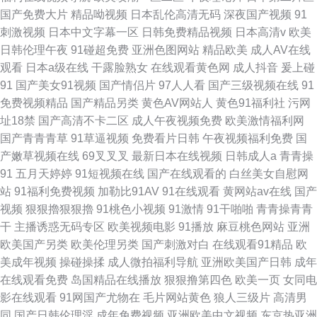
国产免费大片
精品呦视频
日本乱伦高清无码
深夜国产视频
91
刺激视频
日本中文字幕一区
日韩免费精品视频
日本高清v
欧美
日韩伦理午夜
91碰超免费
亚洲色图网站
精品欧美
成人AV在线
观看
日本a级在线
干露脸熟女
在线观看黄色网
成人抖音
爰上碰
91
国产美女91视频
国产情侣片
97人人看
国产三级视频在线
91
免费视频精品
国产精品另类
黄色AV网站人
黄色91福利社
污网
址18禁
国产高清不卡二区
成人午夜视频免费
欧美激情福利网
国产青青青草
91草逼视频
免费看片日韩
午夜视频福利免费
国
产嫩草视频在线
69叉叉叉
最新日本在线视频
日韩成人a
青青操
91
五月天婷婷
91短视频在线
国产在线观看的
白丝美女自慰网
站
91福利免费视频
加勒比91AV
91在线观看
黄网站av在线
国产
视频
狠狠擼狠狠擼
91桃色小视频
91激情
91干啪啪
青青操青青
干
主播诱惑无码专区
欧美视频电影
91播放
麻豆桃色网站
亚洲
欧美国产另类
欧美伦理另类
国产刺激对白
在线观看91精品
欧
美成年视频
操碰操揉
成人微拍福利导航
亚洲欧美国产日韩
成年
在线观看免费
岛国精品在线播放
狠狠撸第四色
欧美一页
女同电
影在线观看
91网国产尤物在
毛片网站黄色
狼人三级片
高清男
同
国产日韩伦理淫
成年免费视频
亚洲欧美中文视频
东京热亚洲